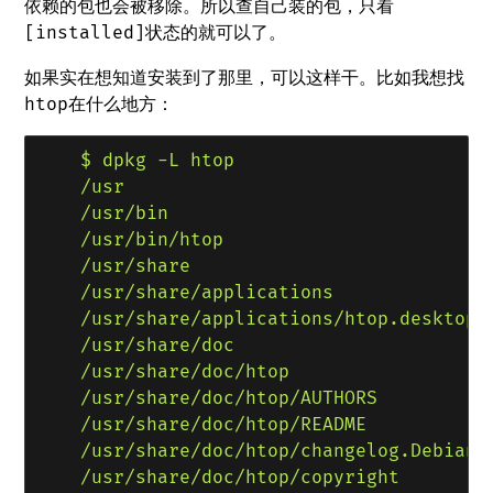
依赖的包也会被移除。所以查自己装的包，只看
状态的就可以了。
[installed]
如果实在想知道安装到了那里，可以这样干。比如我想找
在什么地方：
htop
    $ dpkg -L htop

    /usr

    /usr/bin

    /usr/bin/htop

    /usr/share

    /usr/share/applications

    /usr/share/applications/htop.desktop

    /usr/share/doc

    /usr/share/doc/htop

    /usr/share/doc/htop/AUTHORS

    /usr/share/doc/htop/README

    /usr/share/doc/htop/changelog.Debian.g
    /usr/share/doc/htop/copyright
