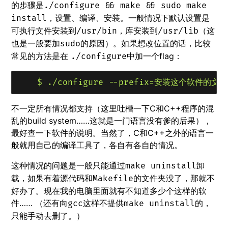
的步骤是
./configure && make && sudo make
，设置、编译、安装。一般情况下默认设置是
install
可执行文件安装到
，库安装到
（这
/usr/bin
/usr/lib
也是一般要加
的原因）。如果想改位置的话，比较
sudo
常见的方法是在
中加一个flag：
./configure
不一定所有情况都支持（这里吐槽一下C和C++程序的混
乱的build system……这就是一门语言没有爹的后果），
最好查一下软件的说明。当然了，C和C++之外的语言一
般就用自己的编译工具了，各自有各自的情况。
这种情况的问题是一般只能通过
卸
make uninstall
载，如果有着源代码和
的文件夹没了，那就不
Makefile
好办了。现在我的电脑里面就有不知道多少个这样的软
件…… （还有向
这样不提供
的，
gcc
make uninstall
只能手动去删了。）